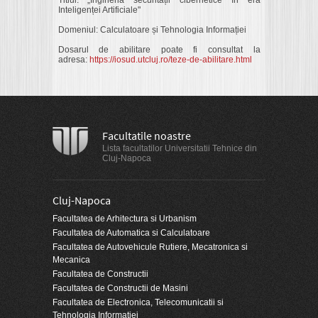
Titlul: „
Ingineria securității cibernetice în era
Inteligenței Artificiale
"
Domeniul: Calculatoare și Tehnologia Informației
Dosarul de abilitare poate fi consultat la
adresa:
https://iosud.utcluj.ro/teze-de-abilitare.html
Facultatile noastre
Lista facultatilor Universitatii Tehnice din
Cluj-Napoca
Cluj-Napoca
Facultatea de Arhitectura si Urbanism
Facultatea de Automatica si Calculatoare
Facultatea de Autovehicule Rutiere, Mecatronica si
Mecanica
Facultatea de Constructii
Facultatea de Constructii de Masini
Facultatea de Electronica, Telecomunicatii si
Tehnologia Informatiei