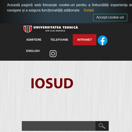
Această pagină web folosește cookie-uri pentru a îmbunătăți experiența d
navigare și a asigura funcționalițăți adiționale.
Detalii
Accept cookie-uri
ADMITERE
TELEFOANE
INTRANET
ENGLISH
>