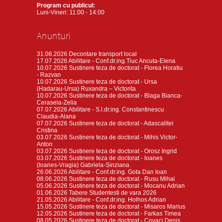
Program cu publicul:
Luni-Vineri: 11:00 - 14:00
Anunturi
31.08.2026
Decontare transport local
17.07.2026
Abilitare - Conf.dr.ing.Tiuc Ancuta-Elena
10.07.2026
Sustinere teza de doctorat - Florea Horatiu
- Razvan
10.07.2026
Sustinere teza de doctorat - Ursa
(Hadarau-Ursa) Ruxandra – Victorita
10.07.2026
Sustinere teza de doctorat - Blaga Bianca-
Cerasela-Zelia
07.07.2026
Abilitare - S.l.dr.ing. Constantinescu
Claudia-Alana
07.07.2026
Sustinere teza de doctorat - Adascalitei
Cristina
03.07.2026
Sustinere teza de doctorat - Mihis Victor-
Anton
03.07.2026
Sustinere teza de doctorat - Orosz Ingrid
03.07.2026
Sustinere teza de doctorat - Ioanes
(Ioanes-Vragia) Gabriela-Sinziana
26.06.2026
Abilitare - Conf.dr.ing. Gota Dan Ioan
08.06.2026
Sustinere teza de doctorat - Rusu Mihai
05.06.2026
Sustinere teza de doctorat - Mocanu Adrian
01.06.2026
Tabere Studentesti de vara 2026
21.05.2026
Abilitare - Conf.dr.ing. Holhos Adrian
15.05.2026
Sustinere teza de doctorat - Misaros Marius
12.05.2026
Sustinere teza de doctorat - Farkas Timea
08.05.2026
Sustinere teza de doctorat - Covaci Denis