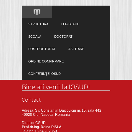
STRUCTURA
LEGISLATIE
SCOALA
DOCTORAT
POSTDOCTORAT
ABILITARE
ORDINE CONFIRMARE
CONFERINȚE IOSUD
Bine ati venit la IOSUD!
Contact
Adresa: Str. Constantin Daicoviciu nr. 15, sala 442,
40020 Cluj-Napoca, Romania
Director CSUD:
Prof.dr.ing. Doina PÎSLĂ
Telefon: 0264 202359