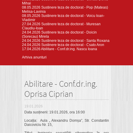
Mihai
08.05.2026
Sustinere teza de doctorat - Pop (Mateas)
Melisa-Lavinia
08.05.2026
Sustinere teza de doctorat - Voicu Ioan-
Vladimir
27.04.2026
Sustinere teza de doctorat - Muresan
Claudiu-Ioan
24.04.2026
Sustinere teza de doctorat - Doicin
(Sorecau) Mirela
24.04.2026
Sustinere teza de doctorat - Santa Roxana
24.04.2026
Sustinere teza de doctorat - Csato Aron
17.04.2026
Abilitare - Conf.dr.ing. Nascu Ioana
Arhiva anunturi
Abilitare - Conf.dr.ing.
Oprisa Ciprian
19.01.2026
Data susținerii: 19.01.2026, ora 16:00
Locația: Aula „ Alexandru Domșa”, Str. Constantin
Daicoviciu Nr. 15,