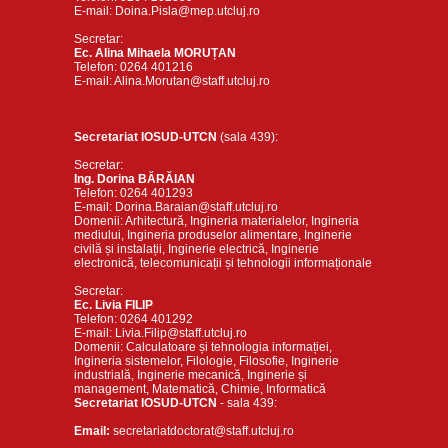
E-mail: Doina.Pisla@mep.utcluj.ro
Secretar:
Ec. Alina Mihaela MORUȚAN
Telefon: 0264 401216
E-mail: Alina.Morutan@staff.utcluj.ro
Secretariat IOSUD-UTCN
(sala 439):
Secretar:
Ing. Dorina BĂRĂIAN
Telefon: 0264 401293
E-mail: Dorina.Baraian@staff.utcluj.ro
Domenii: Arhitectură, Ingineria materialelor, Ingineria
mediului, Ingineria produselor alimentare, Inginerie
civilă și instalații, Inginerie electrică, Inginerie
electronică, telecomunicații și tehnologii informaționale
Secretar:
Ec. Livia FILIP
Telefon: 0264 401292
E-mail: Livia.Filip@staff.utcluj.ro
Domenii: Calculatoare și tehnologia informației,
Ingineria sistemelor, Filologie, Filosofie, Inginerie
industrială, Inginerie mecanică, Inginerie și
management, Matematică, Chimie, Informatică
Secretariat IOSUD-UTCN
- sala 439:
Email:
secretariatdoctorat@staff.utcluj.ro