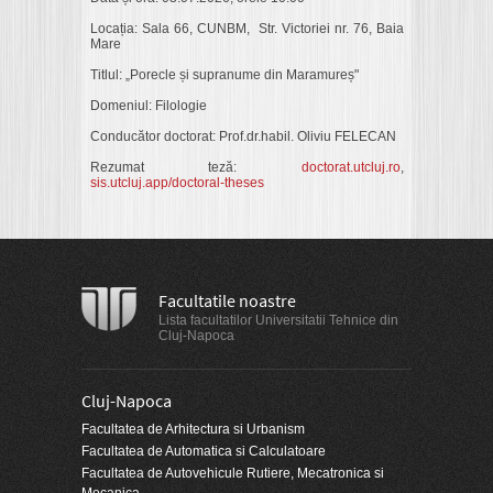
Locația: Sala 66, CUNBM, Str. Victoriei nr. 76, Baia
Mare
Titlul: „Porecle și supranume din Maramureș"
Domeniul: Filologie
Conducător doctorat: Prof.dr.habil. Oliviu FELECAN
Rezumat teză:
doctorat.utcluj.ro
,
sis.utcluj.app/doctoral-theses
Facultatile noastre
Lista facultatilor Universitatii Tehnice din
Cluj-Napoca
Cluj-Napoca
Facultatea de Arhitectura si Urbanism
Facultatea de Automatica si Calculatoare
Facultatea de Autovehicule Rutiere, Mecatronica si