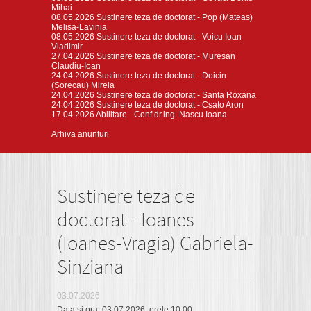
Mihai
08.05.2026
Sustinere teza de doctorat - Pop (Mateas)
Melisa-Lavinia
08.05.2026
Sustinere teza de doctorat - Voicu Ioan-
Vladimir
27.04.2026
Sustinere teza de doctorat - Muresan
Claudiu-Ioan
24.04.2026
Sustinere teza de doctorat - Doicin
(Sorecau) Mirela
24.04.2026
Sustinere teza de doctorat - Santa Roxana
24.04.2026
Sustinere teza de doctorat - Csato Aron
17.04.2026
Abilitare - Conf.dr.ing. Nascu Ioana
Arhiva anunturi
Sustinere teza de
doctorat - Ioanes
(Ioanes-Vragia) Gabriela-
Sinziana
03.07.2026
Data și ora: 03.07.2026, orele 10:00