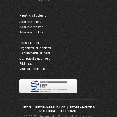
Pentru studenti
Admitere licenta
Admitere master
Admitere doctorat
Portal studenti
Organizatii studentesti
Regulamente studenti
Campusul studentesc
Biblioteca
Viata studenteasca
UTCN
|
INFORMATII PUBLICE
|
REGULAMENTE SI
PROCEDURI
|
TELEFOANE
|
Â© 2017 - Universitatea Tehnica din Cluj-Napoca