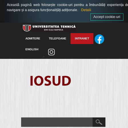
Această pagină web folosește cookie-uri pentru a îmbunătăți experiența d
navigare și a asigura funcționalițăți adiționale.
Detalii
Accept cookie-uri
ADMITERE
TELEFOANE
INTRANET
ENGLISH
>