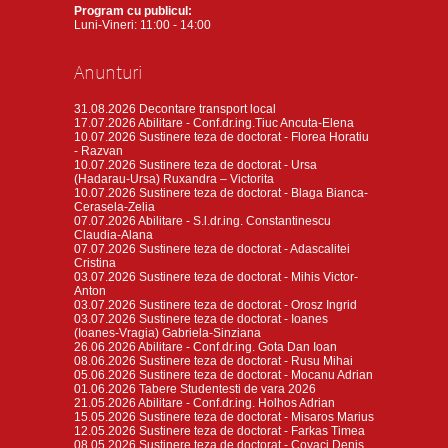
Program cu publicul:
Luni-Vineri: 11:00 - 14:00
Anunturi
31.08.2026
Decontare transport local
17.07.2026
Abilitare - Conf.dr.ing.Tiuc Ancuta-Elena
10.07.2026
Sustinere teza de doctorat - Florea Horatiu
- Razvan
10.07.2026
Sustinere teza de doctorat - Ursa
(Hadarau-Ursa) Ruxandra – Victorita
10.07.2026
Sustinere teza de doctorat - Blaga Bianca-
Cerasela-Zelia
07.07.2026
Abilitare - S.l.dr.ing. Constantinescu
Claudia-Alana
07.07.2026
Sustinere teza de doctorat - Adascalitei
Cristina
03.07.2026
Sustinere teza de doctorat - Mihis Victor-
Anton
03.07.2026
Sustinere teza de doctorat - Orosz Ingrid
03.07.2026
Sustinere teza de doctorat - Ioanes
(Ioanes-Vragia) Gabriela-Sinziana
26.06.2026
Abilitare - Conf.dr.ing. Gota Dan Ioan
08.06.2026
Sustinere teza de doctorat - Rusu Mihai
05.06.2026
Sustinere teza de doctorat - Mocanu Adrian
01.06.2026
Tabere Studentesti de vara 2026
21.05.2026
Abilitare - Conf.dr.ing. Holhos Adrian
15.05.2026
Sustinere teza de doctorat - Misaros Marius
12.05.2026
Sustinere teza de doctorat - Farkas Timea
08.05.2026
Sustinere teza de doctorat - Covaci Denis