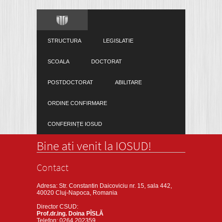
STRUCTURA
LEGISLATIE
SCOALA
DOCTORAT
POSTDOCTORAT
ABILITARE
ORDINE CONFIRMARE
CONFERINȚE IOSUD
Bine ati venit la IOSUD!
Contact
Adresa: Str. Constantin Daicoviciu nr. 15, sala 442,
40020 Cluj-Napoca, Romania
Director CSUD:
Prof.dr.ing. Doina PÎSLĂ
Telefon: 0264 202359