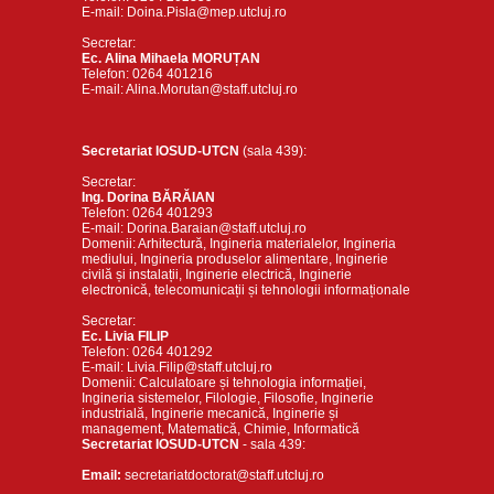
E-mail: Doina.Pisla@mep.utcluj.ro
Secretar:
Ec. Alina Mihaela MORUȚAN
Telefon: 0264 401216
E-mail: Alina.Morutan@staff.utcluj.ro
Secretariat IOSUD-UTCN
(sala 439):
Secretar:
Ing. Dorina BĂRĂIAN
Telefon: 0264 401293
E-mail: Dorina.Baraian@staff.utcluj.ro
Domenii: Arhitectură, Ingineria materialelor, Ingineria
mediului, Ingineria produselor alimentare, Inginerie
civilă și instalații, Inginerie electrică, Inginerie
electronică, telecomunicații și tehnologii informaționale
Secretar:
Ec. Livia FILIP
Telefon: 0264 401292
E-mail: Livia.Filip@staff.utcluj.ro
Domenii: Calculatoare și tehnologia informației,
Ingineria sistemelor, Filologie, Filosofie, Inginerie
industrială, Inginerie mecanică, Inginerie și
management, Matematică, Chimie, Informatică
Secretariat IOSUD-UTCN
- sala 439:
Email:
secretariatdoctorat@staff.utcluj.ro