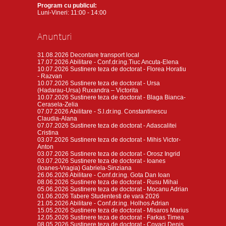
Program cu publicul:
Luni-Vineri: 11:00 - 14:00
Anunturi
31.08.2026
Decontare transport local
17.07.2026
Abilitare - Conf.dr.ing.Tiuc Ancuta-Elena
10.07.2026
Sustinere teza de doctorat - Florea Horatiu
- Razvan
10.07.2026
Sustinere teza de doctorat - Ursa
(Hadarau-Ursa) Ruxandra – Victorita
10.07.2026
Sustinere teza de doctorat - Blaga Bianca-
Cerasela-Zelia
07.07.2026
Abilitare - S.l.dr.ing. Constantinescu
Claudia-Alana
07.07.2026
Sustinere teza de doctorat - Adascalitei
Cristina
03.07.2026
Sustinere teza de doctorat - Mihis Victor-
Anton
03.07.2026
Sustinere teza de doctorat - Orosz Ingrid
03.07.2026
Sustinere teza de doctorat - Ioanes
(Ioanes-Vragia) Gabriela-Sinziana
26.06.2026
Abilitare - Conf.dr.ing. Gota Dan Ioan
08.06.2026
Sustinere teza de doctorat - Rusu Mihai
05.06.2026
Sustinere teza de doctorat - Mocanu Adrian
01.06.2026
Tabere Studentesti de vara 2026
21.05.2026
Abilitare - Conf.dr.ing. Holhos Adrian
15.05.2026
Sustinere teza de doctorat - Misaros Marius
12.05.2026
Sustinere teza de doctorat - Farkas Timea
08.05.2026
Sustinere teza de doctorat - Covaci Denis