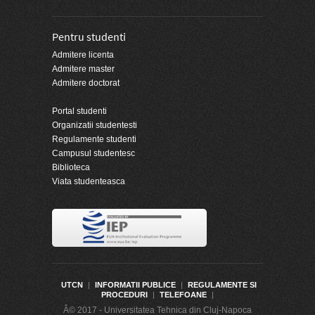
Pentru studenti
Admitere licenta
Admitere master
Admitere doctorat
Portal studenti
Organizatii studentesti
Regulamente studenti
Campusul studentesc
Biblioteca
Viata studenteasca
UTCN
|
INFORMATII PUBLICE
|
REGULAMENTE SI
PROCEDURI
|
TELEFOANE
|
Â© 2017 - Universitatea Tehnica din Cluj-Napoca