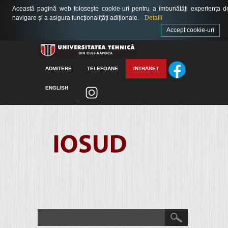
Această pagină web folosește cookie-uri pentru a îmbunătăți experiența d
navigare și a asigura funcționalițăți adiționale.
Detalii
Accept cookie-uri
ADMITERE
TELEFOANE
INTRANET
ENGLISH
>