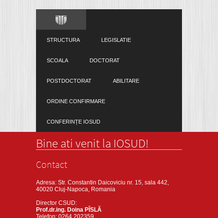
STRUCTURA
LEGISLATIE
SCOALA
DOCTORAT
POSTDOCTORAT
ABILITARE
ORDINE CONFIRMARE
CONFERINȚE IOSUD
Bine ati venit la IOSUD!
Contact
Adresa: Str. Constantin Daicoviciu nr. 15, sala 442,
40020 Cluj-Napoca, Romania
Director CSUD:
Prof.dr.ing. Doina PÎSLĂ
Telefon: 0264 202359