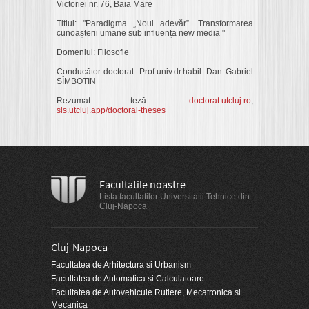
Victoriei nr. 76, Baia Mare
Titlul: "Paradigma „Noul adevăr”. Transformarea
cunoașterii umane sub influența new media "
Domeniul: Filosofie
Conducător doctorat: Prof.univ.dr.habil. Dan Gabriel
SÎMBOTIN
Rezumat teză:
doctorat.utcluj.ro
,
sis.utcluj.app/doctoral-theses
Facultatile noastre
Lista facultatilor Universitatii Tehnice din
Cluj-Napoca
Cluj-Napoca
Facultatea de Arhitectura si Urbanism
Facultatea de Automatica si Calculatoare
Facultatea de Autovehicule Rutiere, Mecatronica si
Mecanica