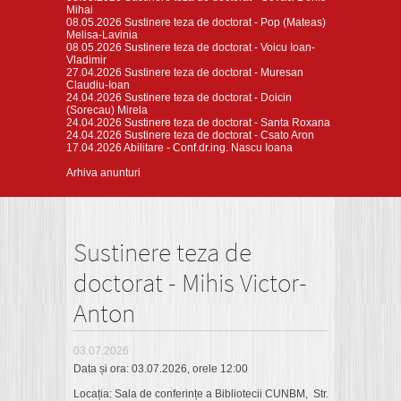
Mihai
08.05.2026
Sustinere teza de doctorat - Pop (Mateas)
Melisa-Lavinia
08.05.2026
Sustinere teza de doctorat - Voicu Ioan-
Vladimir
27.04.2026
Sustinere teza de doctorat - Muresan
Claudiu-Ioan
24.04.2026
Sustinere teza de doctorat - Doicin
(Sorecau) Mirela
24.04.2026
Sustinere teza de doctorat - Santa Roxana
24.04.2026
Sustinere teza de doctorat - Csato Aron
17.04.2026
Abilitare - Conf.dr.ing. Nascu Ioana
Arhiva anunturi
Sustinere teza de
doctorat - Mihis Victor-
Anton
03.07.2026
Data și ora: 03.07.2026, orele 12:00
Locația: Sala de conferințe a Bibliotecii CUNBM, Str.