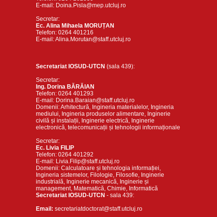
E-mail: Doina.Pisla@mep.utcluj.ro
Secretar:
Ec. Alina Mihaela MORUȚAN
Telefon: 0264 401216
E-mail: Alina.Morutan@staff.utcluj.ro
Secretariat IOSUD-UTCN
(sala 439):
Secretar:
Ing. Dorina BĂRĂIAN
Telefon: 0264 401293
E-mail: Dorina.Baraian@staff.utcluj.ro
Domenii: Arhitectură, Ingineria materialelor, Ingineria
mediului, Ingineria produselor alimentare, Inginerie
civilă și instalații, Inginerie electrică, Inginerie
electronică, telecomunicații și tehnologii informaționale
Secretar:
Ec. Livia FILIP
Telefon: 0264 401292
E-mail: Livia.Filip@staff.utcluj.ro
Domenii: Calculatoare și tehnologia informației,
Ingineria sistemelor, Filologie, Filosofie, Inginerie
industrială, Inginerie mecanică, Inginerie și
management, Matematică, Chimie, Informatică
Secretariat IOSUD-UTCN
- sala 439:
Email:
secretariatdoctorat@staff.utcluj.ro