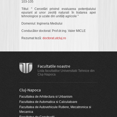
103-105
Titlul: " Cercetări privind evaluarea potențialului
epurant al unor zeoliți naturali în tratarea apei
tehnologice și uzate din unități agricole "
Domeniul: Ingineria Mediului
Conducător doctorat: Prof.dr.ing. Valer MICLE
Rezumat teză:
doctorat.utcluj.ro
Facultatile noastre
Lista facultatilor Universitatii Tehnice din
Cluj-Napoca
Cluj-Napoca
Facultatea de Arhitectura si Urbanism
Facultatea de Automatica si Calculatoare
Facultatea de Autovehicule Rutiere, Mecatronica si
Mecanica