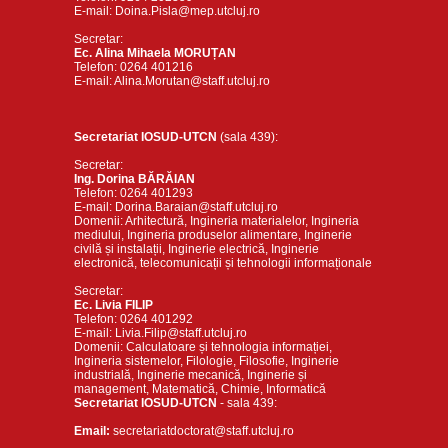
E-mail: Doina.Pisla@mep.utcluj.ro
Secretar:
Ec. Alina Mihaela MORUȚAN
Telefon: 0264 401216
E-mail: Alina.Morutan@staff.utcluj.ro
Secretariat IOSUD-UTCN
(sala 439):
Secretar:
Ing. Dorina BĂRĂIAN
Telefon: 0264 401293
E-mail: Dorina.Baraian@staff.utcluj.ro
Domenii: Arhitectură, Ingineria materialelor, Ingineria
mediului, Ingineria produselor alimentare, Inginerie
civilă și instalații, Inginerie electrică, Inginerie
electronică, telecomunicații și tehnologii informaționale
Secretar:
Ec. Livia FILIP
Telefon: 0264 401292
E-mail: Livia.Filip@staff.utcluj.ro
Domenii: Calculatoare și tehnologia informației,
Ingineria sistemelor, Filologie, Filosofie, Inginerie
industrială, Inginerie mecanică, Inginerie și
management, Matematică, Chimie, Informatică
Secretariat IOSUD-UTCN
- sala 439:
Email:
secretariatdoctorat@staff.utcluj.ro