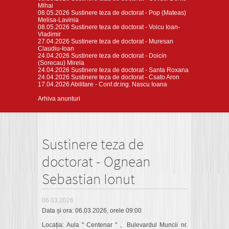
Mihai
08.05.2026
Sustinere teza de doctorat - Pop (Mateas)
Melisa-Lavinia
08.05.2026
Sustinere teza de doctorat - Voicu Ioan-
Vladimir
27.04.2026
Sustinere teza de doctorat - Muresan
Claudiu-Ioan
24.04.2026
Sustinere teza de doctorat - Doicin
(Sorecau) Mirela
24.04.2026
Sustinere teza de doctorat - Santa Roxana
24.04.2026
Sustinere teza de doctorat - Csato Aron
17.04.2026
Abilitare - Conf.dr.ing. Nascu Ioana
Arhiva anunturi
Sustinere teza de
doctorat - Ognean
Sebastian Ionut
06.03.2026
Data și ora: 06.03.2026, orele 09:00
Locația: Aula " Centenar " , Bulevardul Muncii nr.