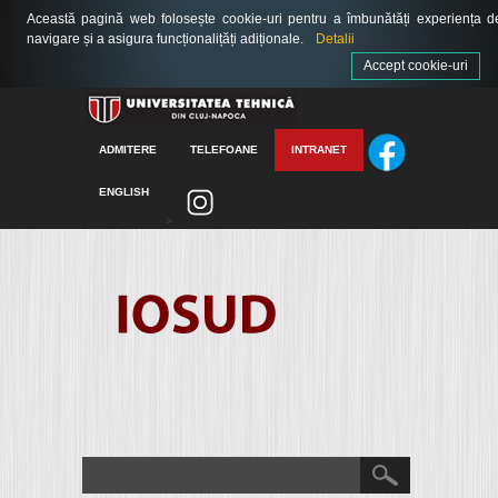
Această pagină web folosește cookie-uri pentru a îmbunătăți experiența d
navigare și a asigura funcționalițăți adiționale.
Detalii
Accept cookie-uri
ADMITERE
TELEFOANE
INTRANET
ENGLISH
>