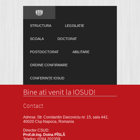
STRUCTURA
LEGISLATIE
SCOALA
DOCTORAT
POSTDOCTORAT
ABILITARE
ORDINE CONFIRMARE
CONFERINȚE IOSUD
Bine ati venit la IOSUD!
Contact
Adresa: Str. Constantin Daicoviciu nr. 15, sala 442,
40020 Cluj-Napoca, Romania
Director CSUD:
Prof.dr.ing. Doina PÎSLĂ
Telefon: 0264 202359