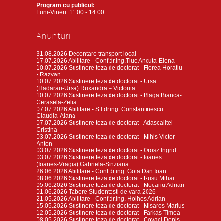
Program cu publicul:
Luni-Vineri: 11:00 - 14:00
Anunturi
31.08.2026
Decontare transport local
17.07.2026
Abilitare - Conf.dr.ing.Tiuc Ancuta-Elena
10.07.2026
Sustinere teza de doctorat - Florea Horatiu
- Razvan
10.07.2026
Sustinere teza de doctorat - Ursa
(Hadarau-Ursa) Ruxandra – Victorita
10.07.2026
Sustinere teza de doctorat - Blaga Bianca-
Cerasela-Zelia
07.07.2026
Abilitare - S.l.dr.ing. Constantinescu
Claudia-Alana
07.07.2026
Sustinere teza de doctorat - Adascalitei
Cristina
03.07.2026
Sustinere teza de doctorat - Mihis Victor-
Anton
03.07.2026
Sustinere teza de doctorat - Orosz Ingrid
03.07.2026
Sustinere teza de doctorat - Ioanes
(Ioanes-Vragia) Gabriela-Sinziana
26.06.2026
Abilitare - Conf.dr.ing. Gota Dan Ioan
08.06.2026
Sustinere teza de doctorat - Rusu Mihai
05.06.2026
Sustinere teza de doctorat - Mocanu Adrian
01.06.2026
Tabere Studentesti de vara 2026
21.05.2026
Abilitare - Conf.dr.ing. Holhos Adrian
15.05.2026
Sustinere teza de doctorat - Misaros Marius
12.05.2026
Sustinere teza de doctorat - Farkas Timea
08.05.2026
Sustinere teza de doctorat - Covaci Denis