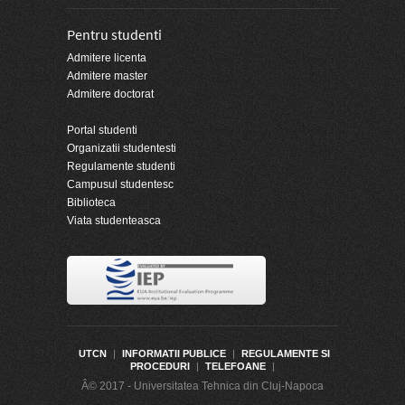
Pentru studenti
Admitere licenta
Admitere master
Admitere doctorat
Portal studenti
Organizatii studentesti
Regulamente studenti
Campusul studentesc
Biblioteca
Viata studenteasca
UTCN
|
INFORMATII PUBLICE
|
REGULAMENTE SI
PROCEDURI
|
TELEFOANE
|
Â© 2017 - Universitatea Tehnica din Cluj-Napoca