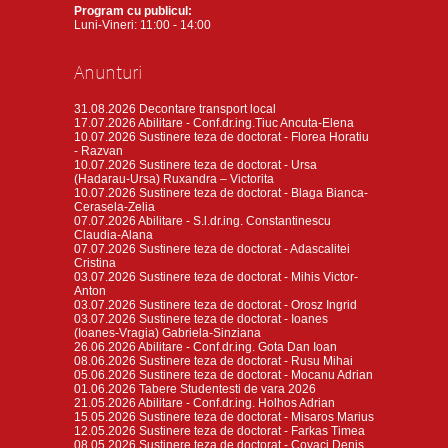
Program cu publicul:
Luni-Vineri: 11:00 - 14:00
Anunturi
31.08.2026
Decontare transport local
17.07.2026
Abilitare - Conf.dr.ing.Tiuc Ancuta-Elena
10.07.2026
Sustinere teza de doctorat - Florea Horatiu
- Razvan
10.07.2026
Sustinere teza de doctorat - Ursa
(Hadarau-Ursa) Ruxandra – Victorita
10.07.2026
Sustinere teza de doctorat - Blaga Bianca-
Cerasela-Zelia
07.07.2026
Abilitare - S.l.dr.ing. Constantinescu
Claudia-Alana
07.07.2026
Sustinere teza de doctorat - Adascalitei
Cristina
03.07.2026
Sustinere teza de doctorat - Mihis Victor-
Anton
03.07.2026
Sustinere teza de doctorat - Orosz Ingrid
03.07.2026
Sustinere teza de doctorat - Ioanes
(Ioanes-Vragia) Gabriela-Sinziana
26.06.2026
Abilitare - Conf.dr.ing. Gota Dan Ioan
08.06.2026
Sustinere teza de doctorat - Rusu Mihai
05.06.2026
Sustinere teza de doctorat - Mocanu Adrian
01.06.2026
Tabere Studentesti de vara 2026
21.05.2026
Abilitare - Conf.dr.ing. Holhos Adrian
15.05.2026
Sustinere teza de doctorat - Misaros Marius
12.05.2026
Sustinere teza de doctorat - Farkas Timea
08.05.2026
Sustinere teza de doctorat - Covaci Denis