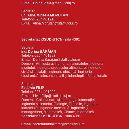
E-mail: Doina.Pisla@mep.utcluj.ro
Secretar:
Ec. Alina Mihaela MORUȚAN
Telefon: 0264 401216
E-mail: Alina.Morutan@staff.utcluj.ro
Secretariat IOSUD-UTCN
(sala 439):
Secretar:
Ing. Dorina BĂRĂIAN
Telefon: 0264 401293
E-mail: Dorina.Baraian@staff.utcluj.ro
Domenii: Arhitectură, Ingineria materialelor, Ingineria
mediului, Ingineria produselor alimentare, Inginerie
civilă și instalații, Inginerie electrică, Inginerie
electronică, telecomunicații și tehnologii informaționale
Secretar:
Ec. Livia FILIP
Telefon: 0264 401292
E-mail: Livia.Filip@staff.utcluj.ro
Domenii: Calculatoare și tehnologia informației,
Ingineria sistemelor, Filologie, Filosofie, Inginerie
industrială, Inginerie mecanică, Inginerie și
management, Matematică, Chimie, Informatică
Secretariat IOSUD-UTCN
- sala 439:
Email:
secretariatdoctorat@staff.utcluj.ro