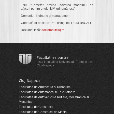
Titlul: "Cercetări privind inovarea modelului de
afaceri pentru unele IMM-uri românești"
Domeniul: Inginerie și management
Conducător doctorat: Prof.dr.ing.,ec. Laura BACALI
Rezumat teză:
doctorat.utcluj.ro
Facultatile noastre
Lista facultatilor Universitatii Tehnice din
Cluj-Napoca
Cluj-Napoca
Facultatea de Arhitectura si Urbanism
Facultatea de Automatica si Calculatoare
Facultatea de Autovehicule Rutiere, Mecatronica si
Mecanica
Facultatea de Constructii
Facultatea de Constructii de Masini