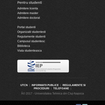
Pentru studenti
Admitere licenta
Admitere master
Admitere doctorat
Portal studenti
Organizatii studentesti
Regulamente studenti
Campusul studentesc
Biblioteca
Viata studenteasca
UTCN
|
INFORMATII PUBLICE
|
REGULAMENTE SI
PROCEDURI
|
TELEFOANE
|
Â© 2017 - Universitatea Tehnica din Cluj-Napoca