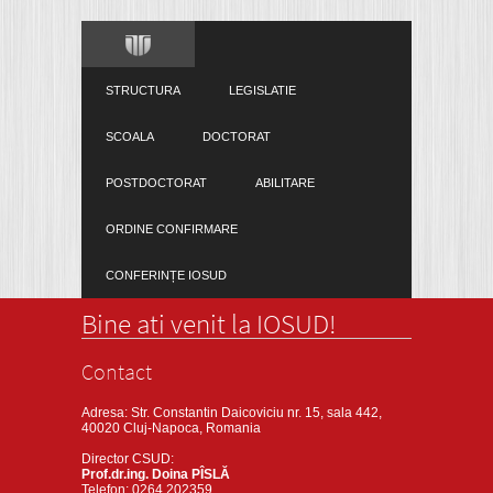
STRUCTURA
LEGISLATIE
SCOALA
DOCTORAT
POSTDOCTORAT
ABILITARE
ORDINE CONFIRMARE
CONFERINȚE IOSUD
Bine ati venit la IOSUD!
Contact
Adresa: Str. Constantin Daicoviciu nr. 15, sala 442,
40020 Cluj-Napoca, Romania
Director CSUD:
Prof.dr.ing. Doina PÎSLĂ
Telefon: 0264 202359