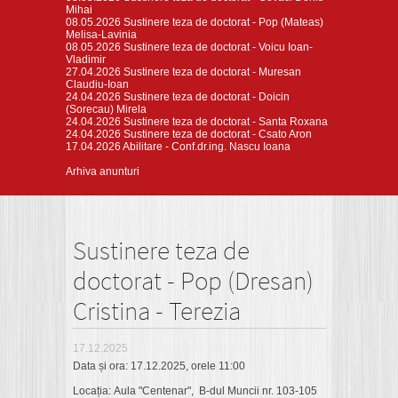
Mihai
08.05.2026
Sustinere teza de doctorat - Pop (Mateas)
Melisa-Lavinia
08.05.2026
Sustinere teza de doctorat - Voicu Ioan-
Vladimir
27.04.2026
Sustinere teza de doctorat - Muresan
Claudiu-Ioan
24.04.2026
Sustinere teza de doctorat - Doicin
(Sorecau) Mirela
24.04.2026
Sustinere teza de doctorat - Santa Roxana
24.04.2026
Sustinere teza de doctorat - Csato Aron
17.04.2026
Abilitare - Conf.dr.ing. Nascu Ioana
Arhiva anunturi
Sustinere teza de
doctorat - Pop (Dresan)
Cristina - Terezia
17.12.2025
Data și ora: 17.12.2025, orele 11:00
Locația: Aula "Centenar", B-dul Muncii nr. 103-105