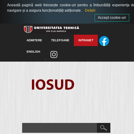
Această pagină web folosește cookie-uri pentru a îmbunătăți experiența d
navigare și a asigura funcționalițăți adiționale.
Detalii
Accept cookie-uri
ADMITERE
TELEFOANE
INTRANET
ENGLISH
>