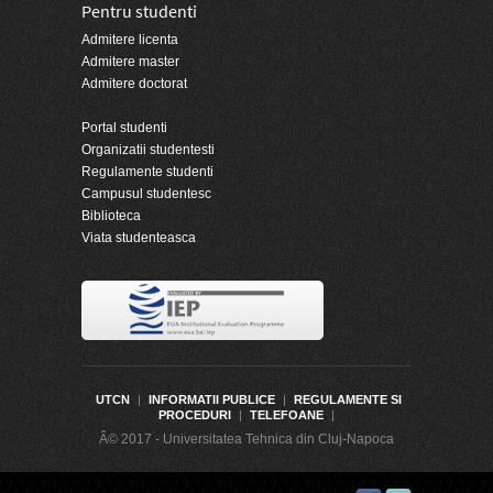
Pentru studenti
Admitere licenta
Admitere master
Admitere doctorat
Portal studenti
Organizatii studentesti
Regulamente studenti
Campusul studentesc
Biblioteca
Viata studenteasca
UTCN
|
INFORMATII PUBLICE
|
REGULAMENTE SI
PROCEDURI
|
TELEFOANE
|
Â© 2017 - Universitatea Tehnica din Cluj-Napoca