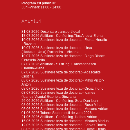
Program cu publicul:
Luni-Vineri: 11:00 - 14:00
Anunturi
31.08.2026
Decontare transport local
17.07.2026
Abilitare - Conf.dr.ing.Tiuc Ancuta-Elena
10.07.2026
Sustinere teza de doctorat - Florea Horatiu
- Razvan
10.07.2026
Sustinere teza de doctorat - Ursa
(Hadarau-Ursa) Ruxandra – Victorita
10.07.2026
Sustinere teza de doctorat - Blaga Bianca-
Cerasela-Zelia
07.07.2026
Abilitare - S.l.dr.ing. Constantinescu
Claudia-Alana
07.07.2026
Sustinere teza de doctorat - Adascalitei
Cristina
03.07.2026
Sustinere teza de doctorat - Mihis Victor-
Anton
03.07.2026
Sustinere teza de doctorat - Orosz Ingrid
03.07.2026
Sustinere teza de doctorat - Ioanes
(Ioanes-Vragia) Gabriela-Sinziana
26.06.2026
Abilitare - Conf.dr.ing. Gota Dan Ioan
08.06.2026
Sustinere teza de doctorat - Rusu Mihai
05.06.2026
Sustinere teza de doctorat - Mocanu Adrian
01.06.2026
Tabere Studentesti de vara 2026
21.05.2026
Abilitare - Conf.dr.ing. Holhos Adrian
15.05.2026
Sustinere teza de doctorat - Misaros Marius
12.05.2026
Sustinere teza de doctorat - Farkas Timea
08.05.2026
Sustinere teza de doctorat - Covaci Denis