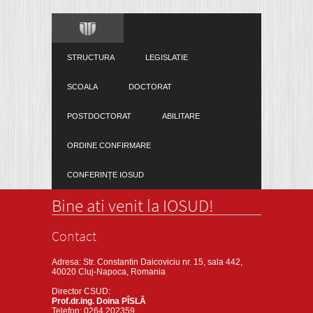
STRUCTURA
LEGISLATIE
SCOALA
DOCTORAT
POSTDOCTORAT
ABILITARE
ORDINE CONFIRMARE
CONFERINȚE IOSUD
Bine ati venit la IOSUD!
Contact
Adresa: Str. Constantin Daicoviciu nr. 15, sala 442,
40020 Cluj-Napoca, Romania
Director CSUD:
Prof.dr.ing. Doina PÎSLĂ
Telefon: 0264 202359