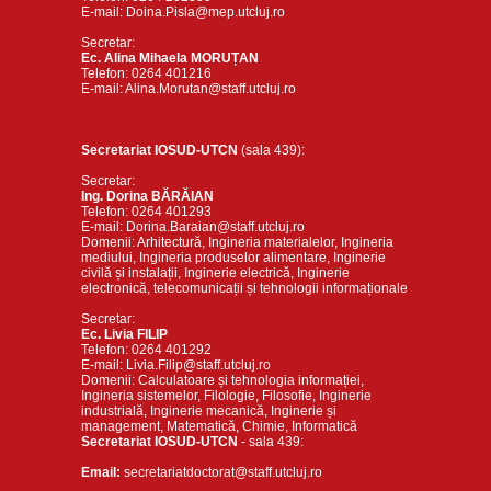
E-mail: Doina.Pisla@mep.utcluj.ro
Secretar:
Ec. Alina Mihaela MORUȚAN
Telefon: 0264 401216
E-mail: Alina.Morutan@staff.utcluj.ro
Secretariat IOSUD-UTCN
(sala 439):
Secretar:
Ing. Dorina BĂRĂIAN
Telefon: 0264 401293
E-mail: Dorina.Baraian@staff.utcluj.ro
Domenii: Arhitectură, Ingineria materialelor, Ingineria
mediului, Ingineria produselor alimentare, Inginerie
civilă și instalații, Inginerie electrică, Inginerie
electronică, telecomunicații și tehnologii informaționale
Secretar:
Ec. Livia FILIP
Telefon: 0264 401292
E-mail: Livia.Filip@staff.utcluj.ro
Domenii: Calculatoare și tehnologia informației,
Ingineria sistemelor, Filologie, Filosofie, Inginerie
industrială, Inginerie mecanică, Inginerie și
management, Matematică, Chimie, Informatică
Secretariat IOSUD-UTCN
- sala 439:
Email:
secretariatdoctorat@staff.utcluj.ro