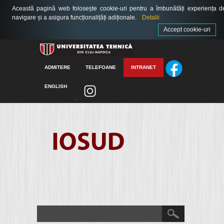
Această pagină web folosește cookie-uri pentru a îmbunătăți experiența d
navigare și a asigura funcționalițăți adiționale.
Detalii
Accept cookie-uri
ADMITERE
TELEFOANE
INTRANET
ENGLISH
>