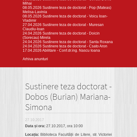
Mihai
08.05.2026
Sustinere teza de doctorat - Pop (Mateas)
Melisa-Lavinia
08.05.2026
Sustinere teza de doctorat - Voicu Ioan-
Vladimir
27.04.2026
Sustinere teza de doctorat - Muresan
Claudiu-Ioan
24.04.2026
Sustinere teza de doctorat - Doicin
(Sorecau) Mirela
24.04.2026
Sustinere teza de doctorat - Santa Roxana
24.04.2026
Sustinere teza de doctorat - Csato Aron
17.04.2026
Abilitare - Conf.dr.ing. Nascu Ioana
Arhiva anunturi
Sustinere teza doctorat -
Dobos (Burian) Mariana-
Simona
27.10.2017
Data și ora:
27.10.2017, ora 10:00
Locația:
Biblioteca Facultății de Litere, str. Victoriei