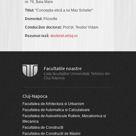
nr. 76, Baia Mare
Titlul:
"
Concepția etică a lui Max Scheler
"
Domeniul:
Filosofie
Conducător doctorat:
Prof.dr. Teodor Vidam
Rezumat teză
:
doctorat.utcluj.ro
Facultatile noastre
Lista facultatilor Universitatii Tehnice din
Cluj-Napoca
Cluj-Napoca
Facultatea de Arhitectura si Urbanism
Facultatea de Automatica si Calculatoare
Facultatea de Autovehicule Rutiere, Mecatronica si
Mecanica
Facultatea de Constructii
Facultatea de Constructii de Masini