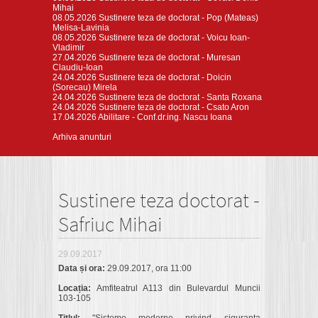
Mihai
08.05.2026
Sustinere teza de doctorat - Pop (Mateas)
Melisa-Lavinia
08.05.2026
Sustinere teza de doctorat - Voicu Ioan-
Vladimir
27.04.2026
Sustinere teza de doctorat - Muresan
Claudiu-Ioan
24.04.2026
Sustinere teza de doctorat - Doicin
(Sorecau) Mirela
24.04.2026
Sustinere teza de doctorat - Santa Roxana
24.04.2026
Sustinere teza de doctorat - Csato Aron
17.04.2026
Abilitare - Conf.dr.ing. Nascu Ioana
Arhiva anunturi
Sustinere teza doctorat -
Safriuc Mihai
29.09.2017
Data și ora:
29.09.2017, ora 11:00
Locația:
Amfiteatrul A113 din Bulevardul Muncii
103-105