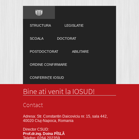
STRUCTURA
LEGISLATIE
SCOALA
DOCTORAT
POSTDOCTORAT
ABILITARE
ORDINE CONFIRMARE
CONFERINȚE IOSUD
Bine ati venit la IOSUD!
Contact
Adresa: Str. Constantin Daicoviciu nr. 15, sala 442,
40020 Cluj-Napoca, Romania
Director CSUD:
Prof.dr.ing. Doina PÎSLĂ
Telefon: 0264 202359