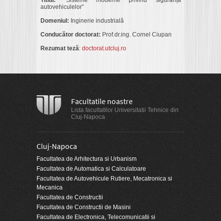
Titlul:
"
Sisteme moderne privind siguranța
autovehiculelor”
Domeniul:
Inginerie industrială
Conducător doctorat:
Prof.dr.ing. Cornel Ciupan
Rezumat teză
:
doctorat.utcluj.ro
Facultatile noastre
Lista facultatilor Universitatii Tehnice din
Cluj-Napoca
Cluj-Napoca
Facultatea de Arhitectura si Urbanism
Facultatea de Automatica si Calculatoare
Facultatea de Autovehicule Rutiere, Mecatronica si
Mecanica
Facultatea de Constructii
Facultatea de Constructii de Masini
Facultatea de Electronica, Telecomunicatii si