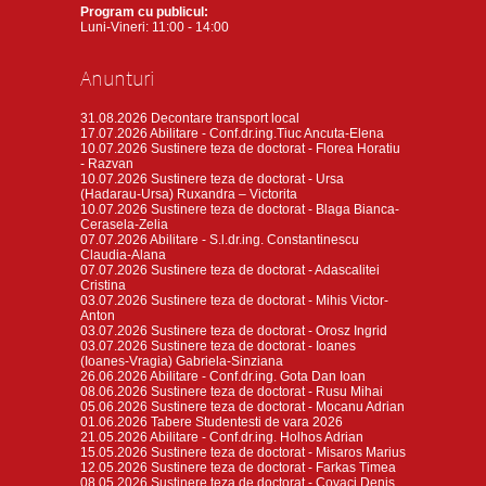
Program cu publicul:
Luni-Vineri: 11:00 - 14:00
Anunturi
31.08.2026
Decontare transport local
17.07.2026
Abilitare - Conf.dr.ing.Tiuc Ancuta-Elena
10.07.2026
Sustinere teza de doctorat - Florea Horatiu
- Razvan
10.07.2026
Sustinere teza de doctorat - Ursa
(Hadarau-Ursa) Ruxandra – Victorita
10.07.2026
Sustinere teza de doctorat - Blaga Bianca-
Cerasela-Zelia
07.07.2026
Abilitare - S.l.dr.ing. Constantinescu
Claudia-Alana
07.07.2026
Sustinere teza de doctorat - Adascalitei
Cristina
03.07.2026
Sustinere teza de doctorat - Mihis Victor-
Anton
03.07.2026
Sustinere teza de doctorat - Orosz Ingrid
03.07.2026
Sustinere teza de doctorat - Ioanes
(Ioanes-Vragia) Gabriela-Sinziana
26.06.2026
Abilitare - Conf.dr.ing. Gota Dan Ioan
08.06.2026
Sustinere teza de doctorat - Rusu Mihai
05.06.2026
Sustinere teza de doctorat - Mocanu Adrian
01.06.2026
Tabere Studentesti de vara 2026
21.05.2026
Abilitare - Conf.dr.ing. Holhos Adrian
15.05.2026
Sustinere teza de doctorat - Misaros Marius
12.05.2026
Sustinere teza de doctorat - Farkas Timea
08.05.2026
Sustinere teza de doctorat - Covaci Denis