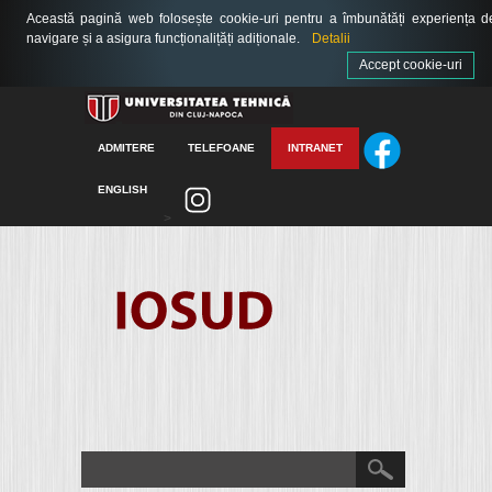
Această pagină web folosește cookie-uri pentru a îmbunătăți experiența d
navigare și a asigura funcționalițăți adiționale.
Detalii
Accept cookie-uri
ADMITERE
TELEFOANE
INTRANET
ENGLISH
>