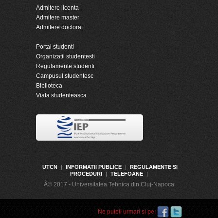
Admitere licenta
Admitere master
Admitere doctorat
Portal studenti
Organizatii studentesti
Regulamente studenti
Campusul studentesc
Biblioteca
Viata studenteasca
UTCN
|
INFORMATII PUBLICE
|
REGULAMENTE SI
PROCEDURI
|
TELEFOANE
|
Â© 2017 - Universitatea Tehnica din Cluj-Napoca
Ne puteti urmari si pe: