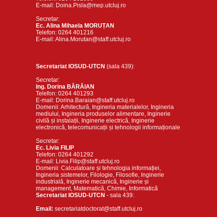
E-mail: Doina.Pisla@mep.utcluj.ro
Secretar:
Ec. Alina Mihaela MORUȚAN
Telefon: 0264 401216
E-mail: Alina.Morutan@staff.utcluj.ro
Secretariat IOSUD-UTCN
(sala 439):
Secretar:
Ing. Dorina BĂRĂIAN
Telefon: 0264 401293
E-mail: Dorina.Baraian@staff.utcluj.ro
Domenii: Arhitectură, Ingineria materialelor, Ingineria
mediului, Ingineria produselor alimentare, Inginerie
civilă și instalații, Inginerie electrică, Inginerie
electronică, telecomunicații și tehnologii informaționale
Secretar:
Ec. Livia FILIP
Telefon: 0264 401292
E-mail: Livia.Filip@staff.utcluj.ro
Domenii: Calculatoare și tehnologia informației,
Ingineria sistemelor, Filologie, Filosofie, Inginerie
industrială, Inginerie mecanică, Inginerie și
management, Matematică, Chimie, Informatică
Secretariat IOSUD-UTCN
- sala 439:
Email:
secretariatdoctorat@staff.utcluj.ro